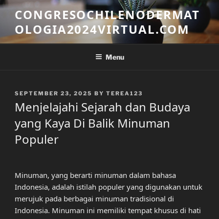
Skip
CONGRESOCHILENODERMAT
to
OLOGIA2024VIRTUAL.COM
content
Menu
POSTED
SEPTEMBER 23, 2025
BY
TEREA123
ON
Menjelajahi Sejarah dan Budaya
yang Kaya Di Balik Minuman
Populer
Minuman, yang berarti minuman dalam bahasa
Indonesia, adalah istilah populer yang digunakan untuk
merujuk pada berbagai minuman tradisional di
Indonesia. Minuman ini memiliki tempat khusus di hati