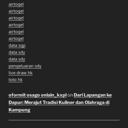
airtogel
airtogel
airtogel
airtogel
airtogel
airtogel
data sgp
data sdy
data sdy
pengeluaran sdy
live draw hk
toto hk
oformit osago onlain_kxpl
on
Dari Lapangan ke
Dapur: Merajut Tradisi Kuliner dan Olahraga di
Kampung