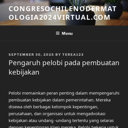
Skip
CONGRESOCHILENODERMAT
to
OLOGIA2024VIRTUAL.COM
content
Menu
POSTED
SEPTEMBER 30, 2025
BY
TEREA123
ON
Pengaruh pelobi pada pembuatan
kebijakan
Pelobi memainkan peran penting dalam mempengaruhi
pembuatan kebijakan dalam pemerintahan. Mereka
disewa oleh berbagai kelompok kepentingan,
perusahaan, dan organisasi untuk mengadvokasi
kebijakan atau undang -undang tertentu yang selaras
dengan kepentingan klien mereka. Pelobi bekerja untuk