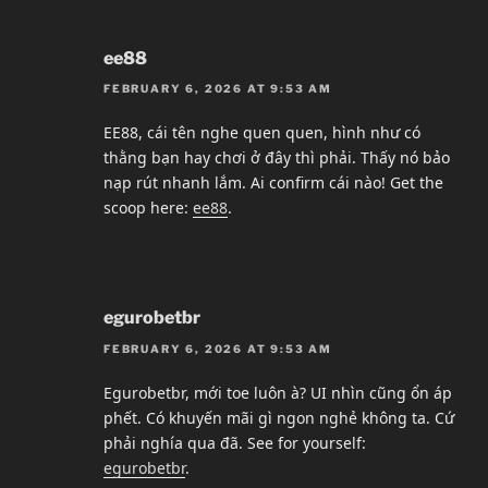
ee88
FEBRUARY 6, 2026 AT 9:53 AM
EE88, cái tên nghe quen quen, hình như có
thằng bạn hay chơi ở đây thì phải. Thấy nó bảo
nạp rút nhanh lắm. Ai confirm cái nào! Get the
scoop here:
ee88
.
egurobetbr
FEBRUARY 6, 2026 AT 9:53 AM
Egurobetbr, mới toe luôn à? UI nhìn cũng ổn áp
phết. Có khuyến mãi gì ngon nghẻ không ta. Cứ
phải nghía qua đã. See for yourself:
egurobetbr
.