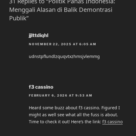
31 Replies to “Politik Panas Indonesia:
Menggali Alasan di Balik Demontrasi
Publik”
jjlttdiqhl
NOVEMBER 22, 2025 AT 6:05 AM
udnstpflundlzquqvtxzhmsjvlemmg
f3 cassino
FEBRUARY 6, 2026 AT 9:53 AM
Heard some buzz about f3 cassino. Figured I
might as well see what all the fuss is about.
Time to check it out! Here’s the link:
f3 cassino