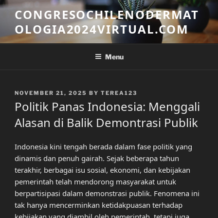
Skip
CONGRESOCHILENODERMAT
to
OLOGIA2024VIRTUAL.COM
content
Menu
POSTED
NOVEMBER 21, 2025
BY
TEREA123
ON
Politik Panas Indonesia: Menggali
Alasan di Balik Demontrasi Publik
Indonesia kini tengah berada dalam fase politik yang
dinamis dan penuh gairah. Sejak beberapa tahun
terakhir, berbagai isu sosial, ekonomi, dan kebijakan
pemerintah telah mendorong masyarakat untuk
berpartisipasi dalam demonstrasi publik. Fenomena ini
tak hanya mencerminkan ketidakpuasan terhadap
kebijakan yang diambil oleh pemerintah, tetapi juga