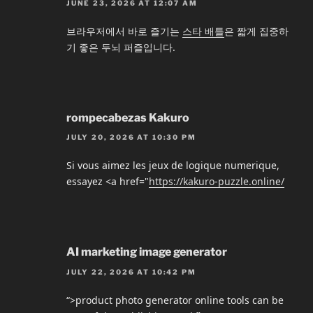
JUNE 23, 2026 AT 12:07 AM
브라우저에서 바로 즐기는
스타 배틀
은 짧게 집중하
기 좋은 두뇌 퍼즐입니다.
rompecabezas Kakuro
JULY 20, 2026 AT 10:30 PM
Si vous aimez les jeux de logique numerique,
essayez <a href="
https://kakuro-puzzle.online/
AI marketing image generator
JULY 22, 2026 AT 10:42 PM
“>product photo generator online tools can be