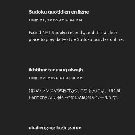
Sudoku quotidien en ligne
JUNE 21, 2026 AT 4:04 PM
Found
NYT Sudoku
recently, and it is a clean
place to play daily-style Sudoku puzzles online.
ikhtibar tanasuq alwajh
JUNE 22, 2026 AT 4:30 PM
顔のバランスや対称性が気になる人には、
Facial
Harmony AI
が使いやすいAI顔分析ツールです。
challenging logic game