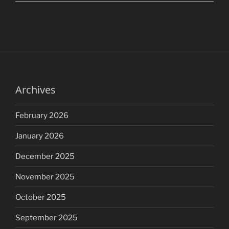
Archives
February 2026
January 2026
December 2025
November 2025
October 2025
September 2025