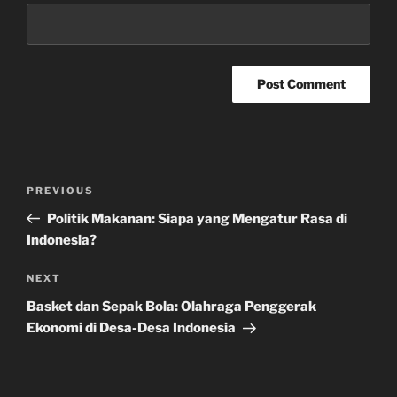
Post
Previous
PREVIOUS
navigation
Post
Politik Makanan: Siapa yang Mengatur Rasa di
Indonesia?
Next
NEXT
Post
Basket dan Sepak Bola: Olahraga Penggerak
Ekonomi di Desa-Desa Indonesia