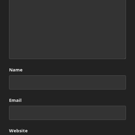
Name
Email
Website