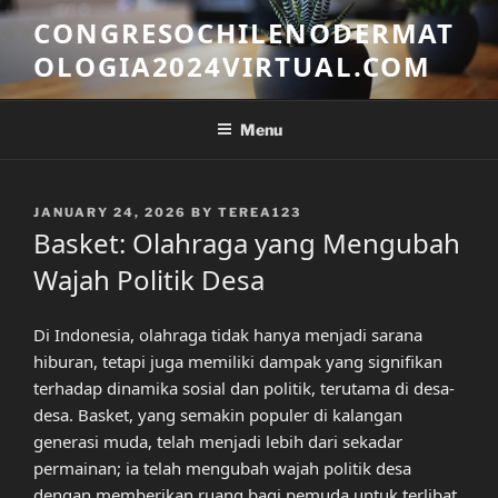
Skip
CONGRESOCHILENODERMAT
to
OLOGIA2024VIRTUAL.COM
content
Menu
POSTED
JANUARY 24, 2026
BY
TEREA123
ON
Basket: Olahraga yang Mengubah
Wajah Politik Desa
Di Indonesia, olahraga tidak hanya menjadi sarana
hiburan, tetapi juga memiliki dampak yang signifikan
terhadap dinamika sosial dan politik, terutama di desa-
desa. Basket, yang semakin populer di kalangan
generasi muda, telah menjadi lebih dari sekadar
permainan; ia telah mengubah wajah politik desa
dengan memberikan ruang bagi pemuda untuk terlibat